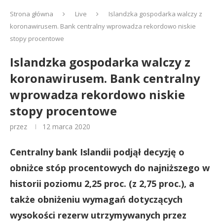
Strona główna
Live
Islandzka gospodarka walczy z
koronawirusem. Bank centralny wprowadza rekordowo niskie
stopy procentowe
Islandzka gospodarka walczy z
koronawirusem. Bank centralny
wprowadza rekordowo niskie
stopy procentowe
przez
12 marca 2020
Centralny bank Islandii podjął decyzję o
obniżce stóp procentowych do najniższego w
historii poziomu 2,25 proc. (z 2,75 proc.), a
także obniżeniu wymagań dotyczących
wysokości rezerw utrzymywanych przez