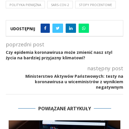
POLITYKA PIENIĘŻNA
SARS-COV-2
STOPY PROCENTOWE
UDOSTĘPNIJ
poprzedni post
Czy epidemia koronawirusa może zmienić nasz styl
życia na bardziej przyjazny klimatowi?
następny post
Ministerstwo Aktywów Państwowych: testy na
koronawirusa u wiceministrów z wynikiem
negatywnym
POWIĄZANE ARTYKUŁY