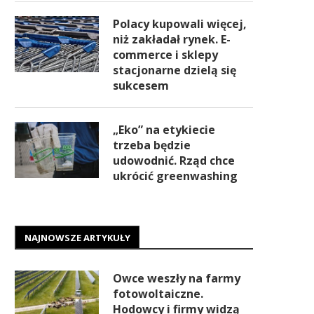
Polacy kupowali więcej,
niż zakładał rynek. E-
commerce i sklepy
stacjonarne dzielą się
sukcesem
„Eko” na etykiecie
trzeba będzie
udowodnić. Rząd chce
ukrócić greenwashing
NAJNOWSZE ARTYKUŁY
Owce weszły na farmy
fotowoltaiczne.
Hodowcy i firmy widzą