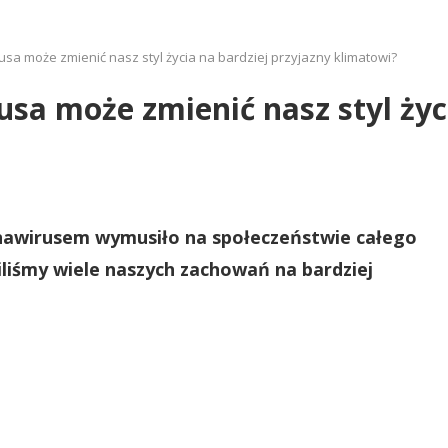
sa może zmienić nasz styl życia na bardziej przyjazny klimatowi?
sa może zmienić nasz styl życi
nawirusem wymusiło na społeczeństwie całego
liśmy wiele naszych zachowań na bardziej