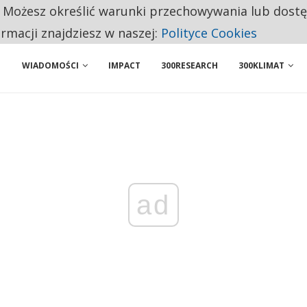
. Możesz określić warunki przechowywania lub dost
 PRZEMYSŁ. NA LIŚCIE SĄ DWA PODMIOTY Z POLSKI
ormacji znajdziesz w naszej:
Polityce Cookies
WIADOMOŚCI
IMPACT
300RESEARCH
300KLIMAT
ad