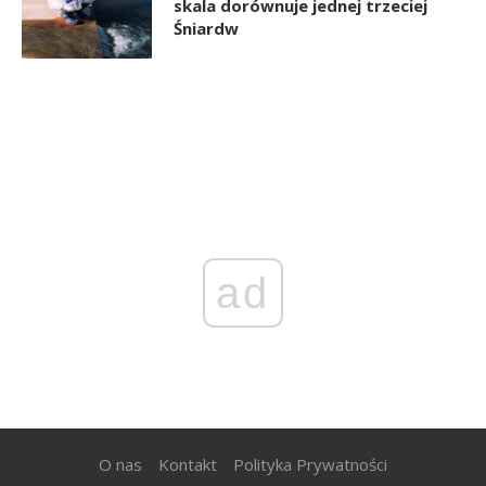
skala dorównuje jednej trzeciej
Śniardw
ad
O nas
Kontakt
Polityka Prywatności