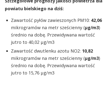
Szczegółowe prognozy jakości powietrza dla
powiatu bielskiego na dziś:
Zawartość pyłów zawieszonych PM10:
42,06
mikrogramów na metr sześcienny (
µg/m3
)
średnio na dobę. Przewidywana wartość
jutro to 40,02 µg/m3
Zawartość dwutlenku azotu NO2:
10,82
mikrogramów na metr sześcienny (
µg/m3
)
średnio na dobę. Przewidywana wartość
jutro to 15,76 µg/m3