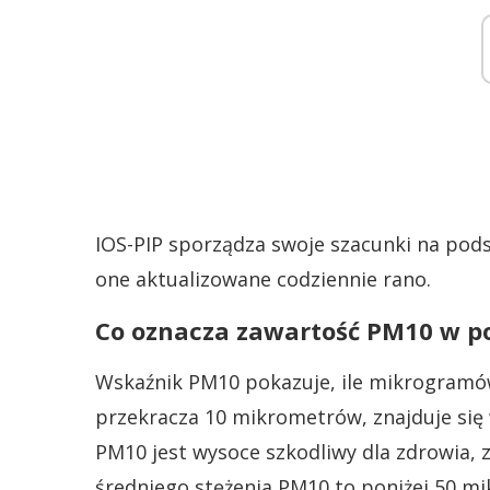
IOS-PIP sporządza swoje szacunki na pods
one aktualizowane codziennie rano.
Co oznacza zawartość PM10 w p
Wskaźnik PM10 pokazuje, ile mikrogramów
przekracza 10 mikrometrów, znajduje się
PM10 jest wysoce szkodliwy dla zdrowia, 
średniego stężenia PM10 to poniżej 50 m