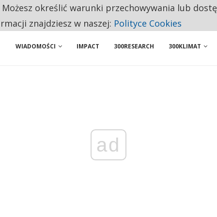
. Możesz określić warunki przechowywania lub dost
NIORZY PRZEZNACZAJĄ NA PODSTAWOWE ZAKUPY
ormacji znajdziesz w naszej:
Polityce Cookies
WIADOMOŚCI
IMPACT
300RESEARCH
300KLIMAT
ad