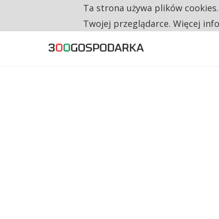
Ta strona używa plików cookies
TYLKO U NAS
CO TRZECIĄ ZŁOTÓWKĘ Z EMERYTURY SE
Twojej przeglądarce. Więcej inf