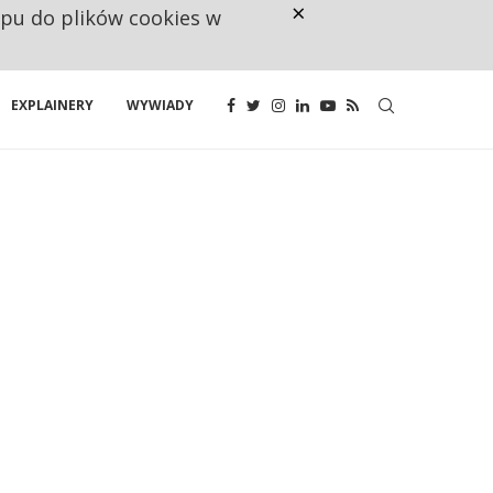
×
ępu do plików cookies w
NA JEDEN WAKAT PRZYPADAJĄ 
EXPLAINERY
WYWIADY