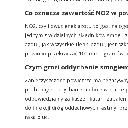
Co oznacza zawartość NO2 w po
NO2, czyli dwutlenek azotu to gaz, na og
jednym z widzialnych składników smogu 
azotu, jak wszystkie tlenki azotu, jest szk
powinno przekraczać 100 mikrogramów na
Czym grozi oddychanie smogie
Zanieczyszczone powietrze ma negatywny
problemy z oddychaniem i bóle w klatce 
odpowiedzialny za kaszel, katar i zapalen
do infekcji dróg oddechowych, astmy, prz
raka płuc.