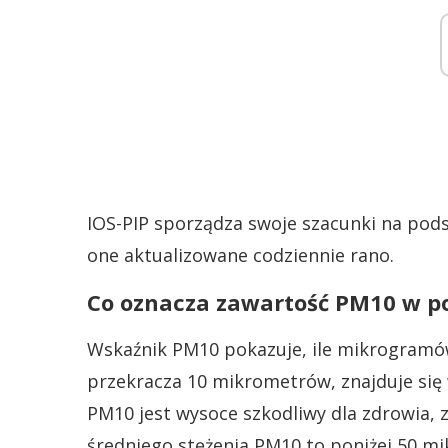
IOS-PIP sporządza swoje szacunki na pods
one aktualizowane codziennie rano.
Co oznacza zawartość PM10 w p
Wskaźnik PM10 pokazuje, ile mikrogramów
przekracza 10 mikrometrów, znajduje się
PM10 jest wysoce szkodliwy dla zdrowia, 
średniego stężenia PM10 to poniżej 50 m