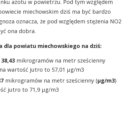
enku azotu w powietrzu. Pod tym względem
 powiecie miechowskim dziś ma być bardzo
ognoza oznacza, że pod względem stężenia NO2
być ona dobra.
a dla powiatu miechowskiego na dziś:
:
38,43
mikrogramów na metr sześcienny
na wartość jutro to 57,01 µg/m3
87
mikrogramów na metr sześcienny (
µg/m3
)
ść jutro to 71,9 µg/m3