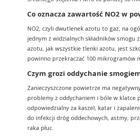
Co oznacza zawartość NO2 w po
NO2, czyli dwutlenek azotu to gaz, na og
jednym z widzialnych składników smogu 
azotu, jak wszystkie tlenki azotu, jest szk
powinno przekraczać 100 mikrogramów na
Czym grozi oddychanie smogie
Zanieczyszczone powietrze ma negatywny
problemy z oddychaniem i bóle w klatce 
odpowiedzialny za kaszel, katar i zapalen
do infekcji dróg oddechowych, astmy, prz
raka płuc.