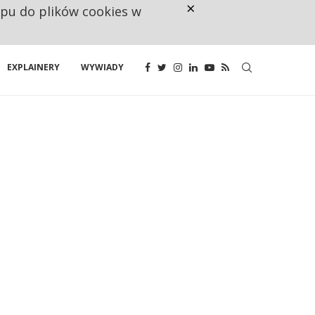
×
ępu do plików cookies w
NA JEDEN WAKAT PRZYPADAJĄ 
EXPLAINERY
WYWIADY