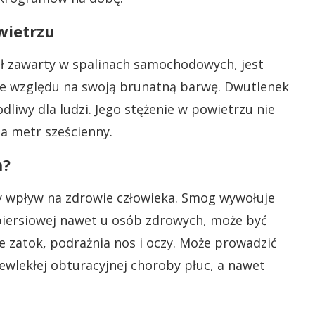
wietrzu
ół zawarty w spalinach samochodowych, jest
ze względu na swoją brunatną barwę. Dwutlenek
odliwy dla ludzi. Jego stężenie w powietrzu nie
 metr sześcienny.
m?
 wpływ na zdrowie człowieka. Smog wywołuje
piersiowej nawet u osób zdrowych, może być
ie zatok, podrażnia nos i oczy. Może prowadzić
ewlekłej obturacyjnej choroby płuc, a nawet