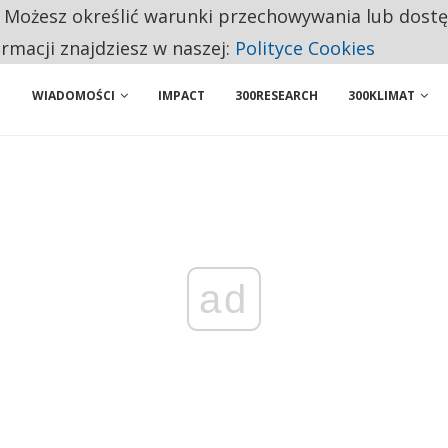
. Możesz określić warunki przechowywania lub dost
NIORZY PRZEZNACZAJĄ NA PODSTAWOWE ZAKUPY
ormacji znajdziesz w naszej:
Polityce Cookies
WIADOMOŚCI
IMPACT
300RESEARCH
300KLIMAT
ad