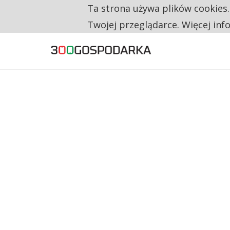
Ta strona używa plików cookies
TYLKO U NAS
CO TRZECIĄ ZŁOTÓWKĘ Z EMERYTURY SE
Twojej przeglądarce. Więcej inf