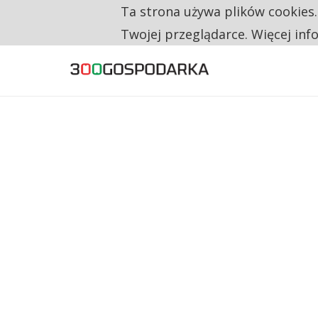
Ta strona używa plików cookies
TYLKO U NAS
CO TRZECIĄ ZŁOTÓWKĘ Z EMERYTURY SE
Twojej przeglądarce. Więcej inf