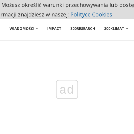
. Możesz określić warunki przechowywania lub dost
NIORZY PRZEZNACZAJĄ NA PODSTAWOWE ZAKUPY
ormacji znajdziesz w naszej:
Polityce Cookies
WIADOMOŚCI
IMPACT
300RESEARCH
300KLIMAT
ad