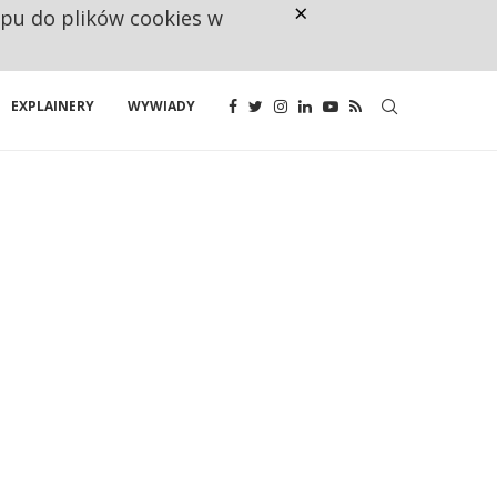
×
ępu do plików cookies w
NA JEDEN WAKAT PRZYPADAJĄ 
EXPLAINERY
WYWIADY