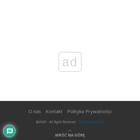
ad
O nas
Kontakt
Polityka Prywatności
@2020 - All Right Reserved.
300gospodarka.pl
WRÓĆ NA GÓRĘ