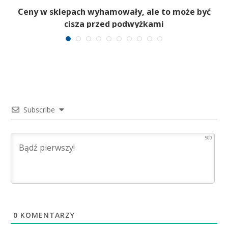
Ceny w sklepach wyhamowały, ale to może być
P
cisza przed podwyżkami
n
Subscribe
500
0
KOMENTARZY