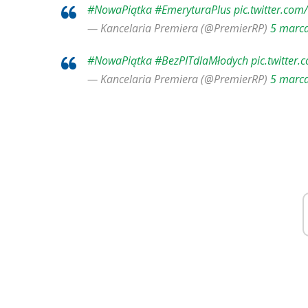
#NowaPiątka
#EmeryturaPlus
pic.twitter.com
— Kancelaria Premiera (@PremierRP)
5 marc
#NowaPiątka
#BezPITdlaMłodych
pic.twitter
— Kancelaria Premiera (@PremierRP)
5 marc