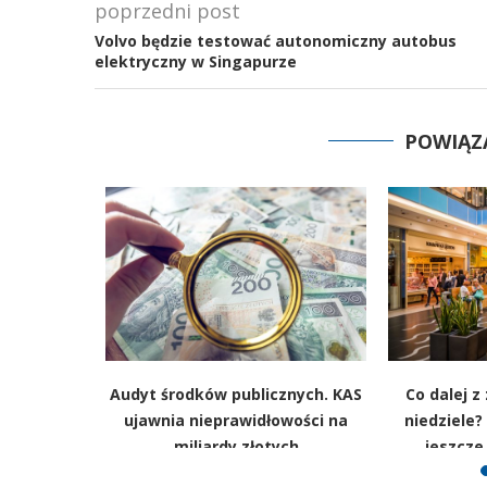
poprzedni post
Volvo będzie testować autonomiczny autobus
elektryczny w Singapurze
POWIĄZ
oryczna
Audyt środków publicznych. KAS
Co dalej 
 „Polacy
ujawnia nieprawidłowości na
niedziele
drom
miliardy złotych
jeszcze
YWIAD]