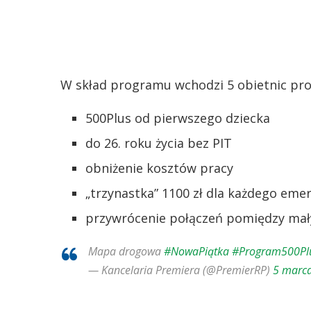
W skład programu wchodzi 5 obietnic p
500Plus od pierwszego dziecka
do 26. roku życia bez PIT
obniżenie kosztów pracy
„trzynastka” 1100 zł dla każdego eme
przywrócenie połączeń pomiędzy mał
Mapa drogowa
#NowaPiątka
#Program500Pl
— Kancelaria Premiera (@PremierRP)
5 marc