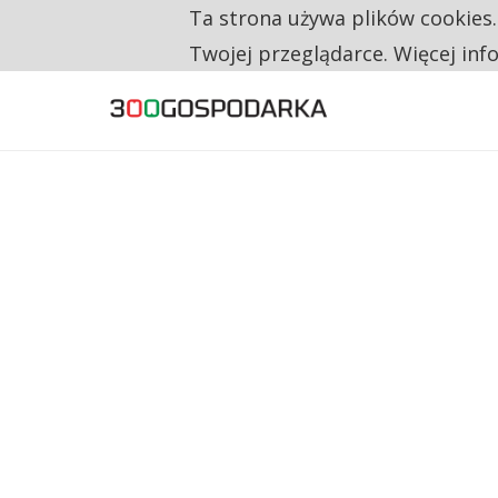
Ta strona używa plików cookies
TYLKO U NAS
CO TRZECIĄ ZŁOTÓWKĘ Z EMERYTURY SE
Twojej przeglądarce. Więcej inf