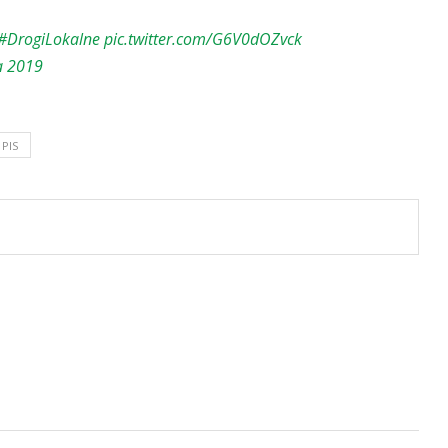
#DrogiLokalne
pic.twitter.com/G6V0dOZvck
a 2019
PIS