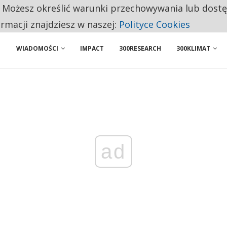
. Możesz określić warunki przechowywania lub dost
NIORZY PRZEZNACZAJĄ NA PODSTAWOWE ZAKUPY
ormacji znajdziesz w naszej:
Polityce Cookies
WIADOMOŚCI
IMPACT
300RESEARCH
300KLIMAT
ad