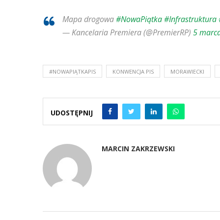
Mapa drogowa
#NowaPiątka
#Infrastruktura
— Kancelaria Premiera (@PremierRP)
5 marc
#NOWAPIĄTKAPIS
KONWENCJA PIS
MORAWIECKI
UDOSTĘPNIJ
MARCIN ZAKRZEWSKI