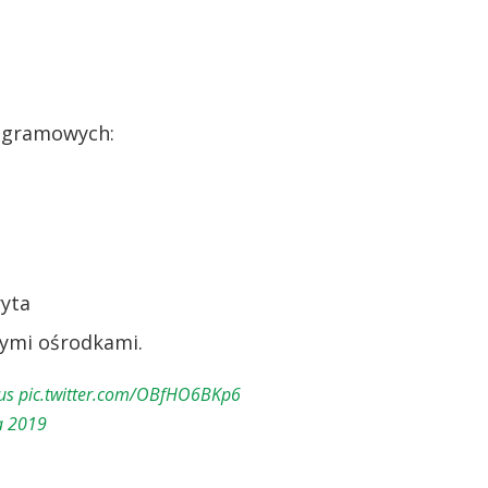
rogramowych:
ryta
ymi ośrodkami.
us
pic.twitter.com/OBfHO6BKp6
a 2019