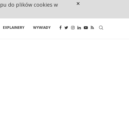
×
ępu do plików cookies w
NA JEDEN WAKAT PRZYPADAJĄ 
EXPLAINERY
WYWIADY