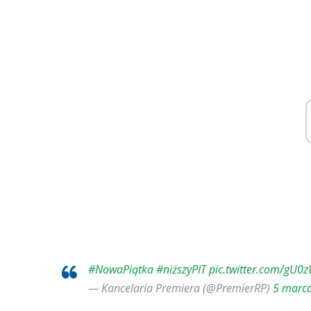
#NowaPiątka
#niższyPIT
pic.twitter.com/gU0
— Kancelaria Premiera (@PremierRP)
5 marc