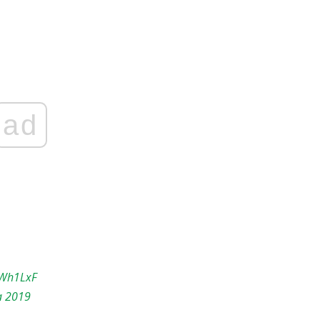
ad
zWh1LxF
a 2019