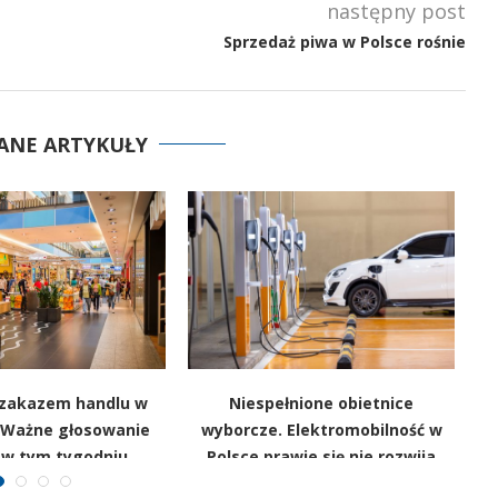
następny post
Sprzedaż piwa w Polsce rośnie
ANE ARTYKUŁY
z zakazem handlu w
Niespełnione obietnice
T
? Ważne głosowanie
wyborcze. Elektromobilność w
dl
 w tym tygodniu
Polsce prawie się nie rozwija