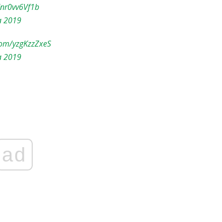
/nr0vv6Vf1b
a 2019
.com/yzgKzzZxeS
a 2019
ad