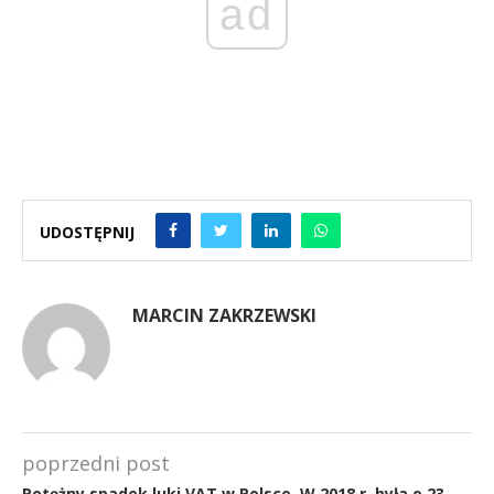
ad
UDOSTĘPNIJ
MARCIN ZAKRZEWSKI
poprzedni post
Potężny spadek luki VAT w Polsce. W 2018 r. była o 23