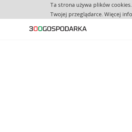
Ta strona używa plików cookies
TYLKO U NAS
RESTRYKCJE CHIN UDERZAJĄ W EUROPEJSKI
Twojej przeglądarce. Więcej inf