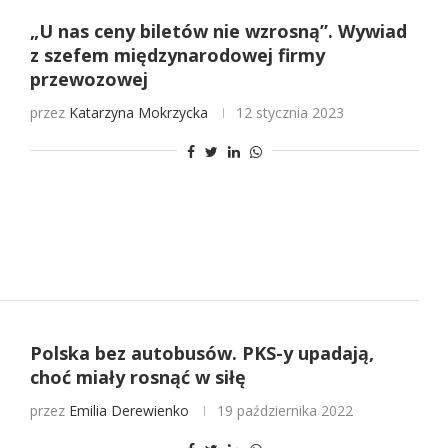
„U nas ceny biletów nie wzrosną”. Wywiad
z szefem międzynarodowej firmy
przewozowej
przez
Katarzyna Mokrzycka
12 stycznia 2023
Polska bez autobusów. PKS-y upadają,
choć miały rosnąć w siłę
przez
Emilia Derewienko
19 października 2022