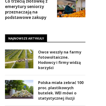
Co trzecią złotówkę z
emerytury seniorzy
przeznaczają na
podstawowe zakupy
NAJNOWSZE ARTYKUŁY
Owce weszły na farmy
fotowoltaiczne.
Hodowcy i firmy widzą
korzyści
Polska miała zebrać 100
proc. plastikowych
butelek. WEI mówi o
statystycznej iluzji