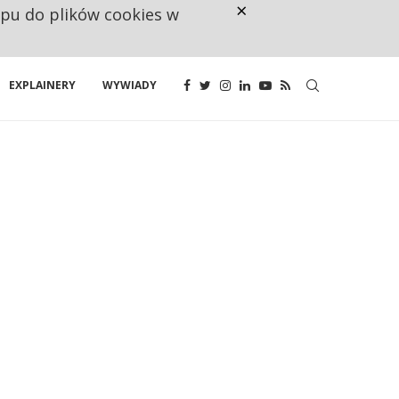
×
ępu do plików cookies w
CO TRZECIĄ ZŁOTÓWKĘ Z EMER
EXPLAINERY
WYWIADY