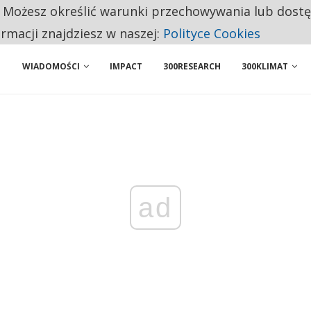
. Możesz określić warunki przechowywania lub dost
 PRZEMYSŁ. NA LIŚCIE SĄ DWA PODMIOTY Z POLSKI
ormacji znajdziesz w naszej:
Polityce Cookies
WIADOMOŚCI
IMPACT
300RESEARCH
300KLIMAT
ad