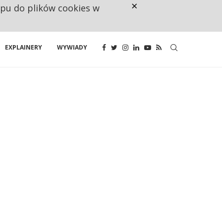
×
ępu do plików cookies w
NA JEDEN WAKAT PRZYPADAJĄ 
EXPLAINERY
WYWIADY