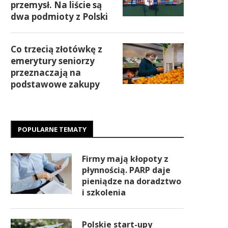
przemysł. Na liście są
dwa podmioty z Polski
Co trzecią złotówkę z
emerytury seniorzy
przeznaczają na
podstawowe zakupy
POPULARNE TEMATY
Firmy mają kłopoty z
płynnością. PARP daje
pieniądze na doradztwo
i szkolenia
Polskie start-upy