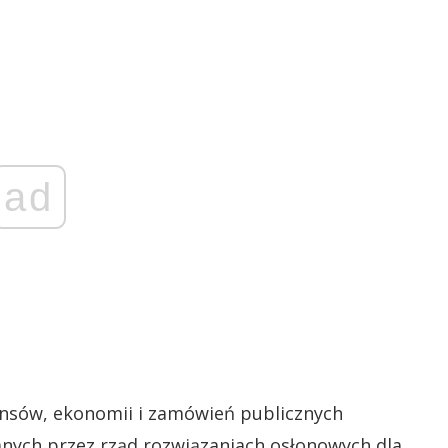
ad
nansów, ekonomii i zamówień publicznych
nych przez rząd rozwiązaniach osłonowych dla