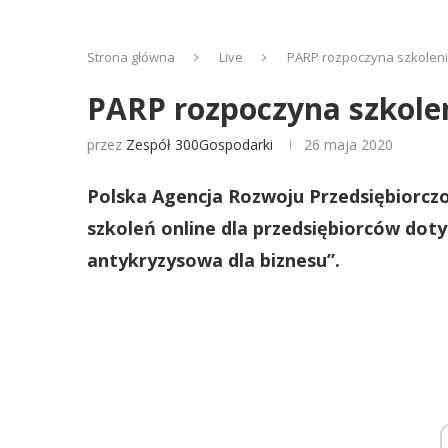
Strona główna
Live
PARP rozpoczyna szkolenia
PARP rozpoczyna szkolen
przez
Zespół 300Gospodarki
26 maja 2020
Polska Agencja Rozwoju Przedsiębiorczo
szkoleń online dla przedsiębiorców dot
antykryzysowa dla biznesu”.