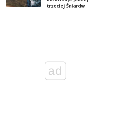
trzeciej Śniardw
ad