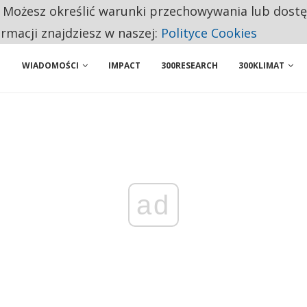
. Możesz określić warunki przechowywania lub dost
NIORZY PRZEZNACZAJĄ NA PODSTAWOWE ZAKUPY
ormacji znajdziesz w naszej:
Polityce Cookies
WIADOMOŚCI
IMPACT
300RESEARCH
300KLIMAT
ad