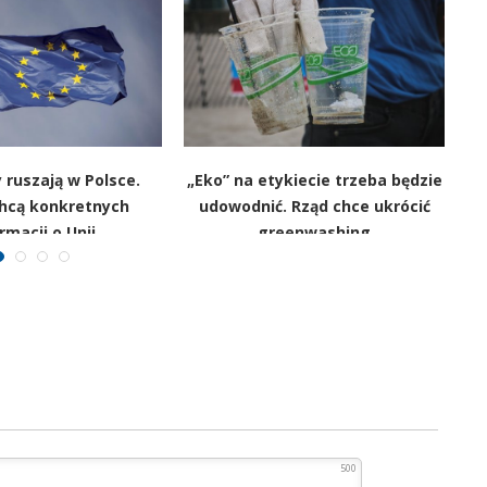
 ruszają w Polsce.
„Eko” na etykiecie trzeba będzie
chcą konkretnych
udowodnić. Rząd chce ukrócić
w
rmacji o Unii
greenwashing
500