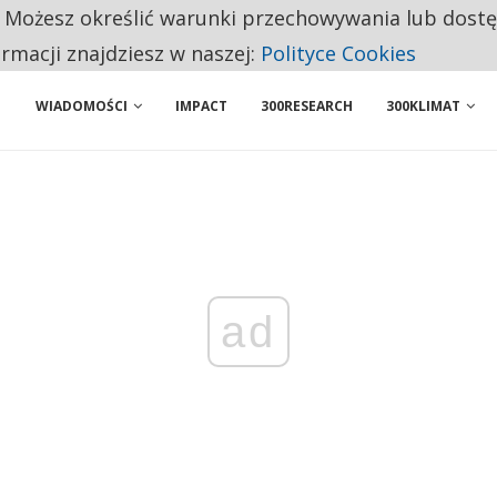
. Możesz określić warunki przechowywania lub dost
NIORZY PRZEZNACZAJĄ NA PODSTAWOWE ZAKUPY
ormacji znajdziesz w naszej:
Polityce Cookies
WIADOMOŚCI
IMPACT
300RESEARCH
300KLIMAT
ad