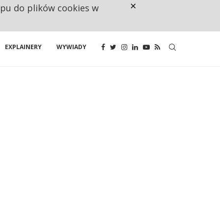
×
ępu do plików cookies w
NA JEDEN WAKAT PRZYPADAJĄ 
EXPLAINERY
WYWIADY