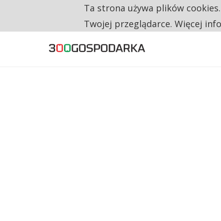
Ta strona używa plików cookies
TYLKO U NAS
CO TRZECIĄ ZŁOTÓWKĘ Z EMERYTURY SE
Twojej przeglądarce. Więcej inf