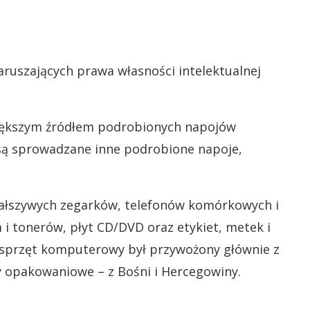
uszających prawa własności intelektualnej
iększym źródłem podrobionych napojów
j są sprowadzane inne podrobione napoje,
 fałszywych zegarków, telefonów komórkowych i
i tonerów, płyt CD/DVD oraz etykiet, metek i
 sprzęt komputerowy był przywożony głównie z
ły opakowaniowe – z Bośni i Hercegowiny.