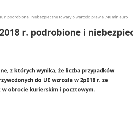
18 r. podrobione i niebezpieczne towary o wartości prawie 740 mln euro
2018 r. podrobione i niebezpi
ne, z których wynika, że liczba przypadków
zywożonych do UE wzrosła w 2p018 r. ze
k w obrocie kurierskim i pocztowym.