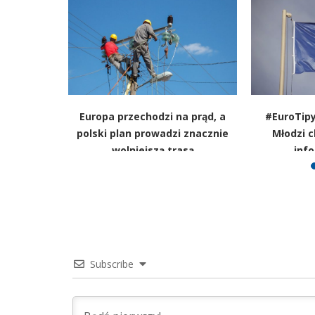
ię już z
Europa przechodzi na prąd, a
#EuroTipy
y mocno
polski plan prowadzi znacznie
Młodzi 
ntowności
wolniejszą trasą
info
Subscribe