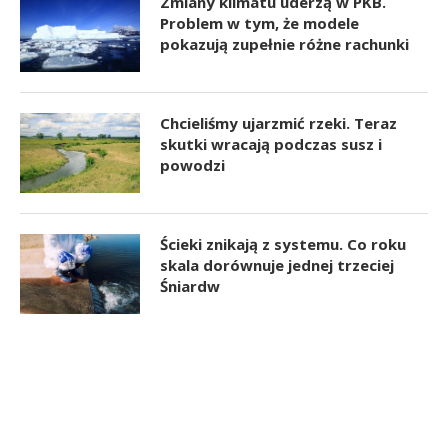
Zmiany klimatu uderzą w PKB.
Problem w tym, że modele
pokazują zupełnie różne rachunki
Chcieliśmy ujarzmić rzeki. Teraz
skutki wracają podczas susz i
powodzi
Ścieki znikają z systemu. Co roku
skala dorównuje jednej trzeciej
Śniardw