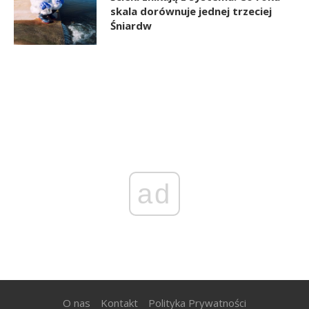
skala dorównuje jednej trzeciej
Śniardw
ad
O nas
Kontakt
Polityka Prywatności