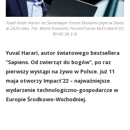
Yuval Noah Harari na Światowym Forum Ekonomicznym w Davos
w 2020 roku. Fot. World Economic Forum/Ciaran McCrickard (CC
BY-NC-SA 2.0)
Yuval Harari, autor światowego bestsellera
“Sapiens. Od zwierząt do bogów”, po raz
pierwszy wystąpi na żywo w Polsce. Już 11
maja otworzy Impact’22 – najważniejsze
wydarzenie technologiczno-gospodarcze w
Europie Środkowo-Wschodniej.