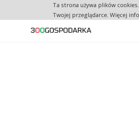
Ta strona używa plików cookies
TYLKO U NAS
RESTRYKCJE CHIN UDERZAJĄ W EUROPEJSKI
Twojej przeglądarce. Więcej inf