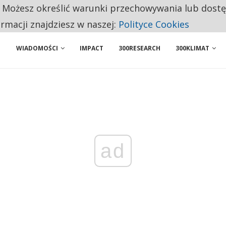
. Możesz określić warunki przechowywania lub dost
 PRZEMYSŁ. NA LIŚCIE SĄ DWA PODMIOTY Z POLSKI
ormacji znajdziesz w naszej:
Polityce Cookies
WIADOMOŚCI
IMPACT
300RESEARCH
300KLIMAT
ad