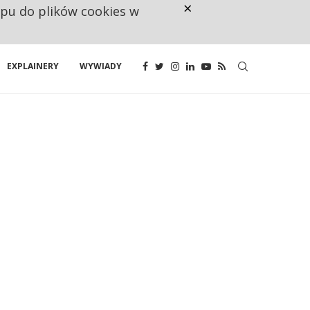
×
ępu do plików cookies w
CO TRZECIĄ ZŁOTÓWKĘ Z EMER
EXPLAINERY
WYWIADY