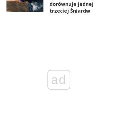
dorównuje jednej
trzeciej Śniardw
ad