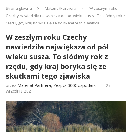
Strona główna
Materiał Partnera
W zeszłym roku
Czechy nawiedziła największa od pół wieku susza. To siódmy rok z
rzędu, gdy kraj boryka się ze skutkami tego zjawiska
W zeszłym roku Czechy
nawiedziła największa od pół
wieku susza. To siódmy rok z
rzędu, gdy kraj boryka się ze
skutkami tego zjawiska
przez
Materiał Partnera
,
Zespół 300Gospodarki
27
września 2021