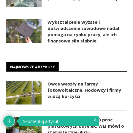
Wykształcenie wyższe i
doświadczenie zawodowe nadal
pomaga na rynku pracy, ale ich
finansowa siła słabnie
NAJNOWSZE ARTYKUŁY
Owce weszły na farmy
fotowoltaiczne. Hodowcy i firmy
widzą korzyści
x
Polska miała zebrać 100 proc.
Skomentuj artykuł
plastikowych butelek. WEI mówi o
statystycznej iluzji