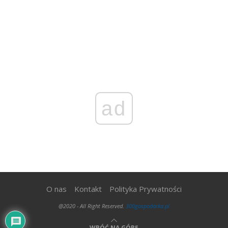
ad
O nas
Kontakt
Polityka Prywatności
@2020 - All Right Reserved.
300gospodarka.pl
WRÓĆ NA GÓRĘ