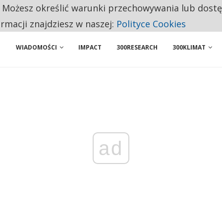
. Możesz określić warunki przechowywania lub dost
 PRZEMYSŁ. NA LIŚCIE SĄ DWA PODMIOTY Z POLSKI
ormacji znajdziesz w naszej:
Polityce Cookies
WIADOMOŚCI
IMPACT
300RESEARCH
300KLIMAT
ad