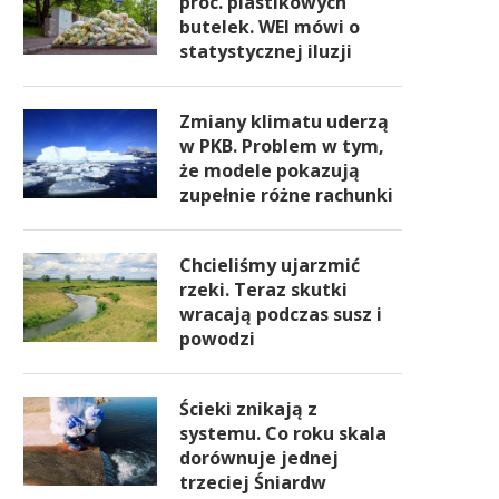
proc. plastikowych
butelek. WEI mówi o
statystycznej iluzji
Zmiany klimatu uderzą
w PKB. Problem w tym,
że modele pokazują
zupełnie różne rachunki
Chcieliśmy ujarzmić
rzeki. Teraz skutki
wracają podczas susz i
powodzi
Ścieki znikają z
systemu. Co roku skala
dorównuje jednej
trzeciej Śniardw