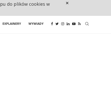
×
ępu do plików cookies w
CO TRZECIĄ ZŁOTÓWKĘ Z EMER
EXPLAINERY
WYWIADY