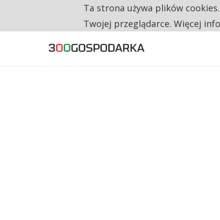
Ta strona używa plików cookies
TYLKO U NAS
RESTRYKCJE CHIN UDERZAJĄ W EUROPEJSKI
Twojej przeglądarce. Więcej inf