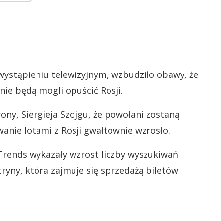
ystąpieniu telewizyjnym, wzbudziło obawy, że
ie będą mogli opuścić Rosji.
ny, Siergieja Szojgu, że powołani zostaną
wanie lotami z Rosji gwałtownie wzrosło.
Trends wykazały wzrost liczby wyszukiwań
itryny, która zajmuje się sprzedażą biletów