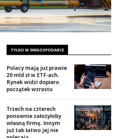
TYLKO W 300GOSPODARCE
Polacy mają już prawie
20 mld zł w ETF-ach.
Rynek widzi dopiero
początek wzrostu
Trzech na czterech
ponownie założyłoby
własną firmę. Innym
już tak łatwo jej nie
polecają