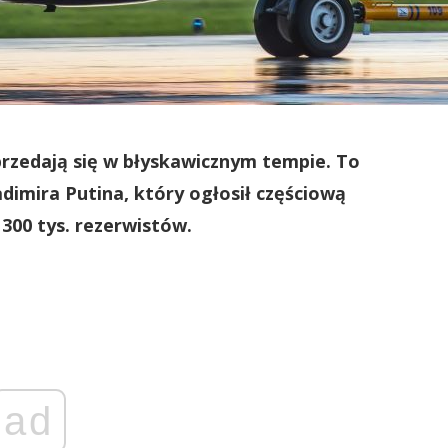
yprzedają się w błyskawicznym tempie. To
adimira Putina, który ogłosił częściową
300 tys. rezerwistów.
ad