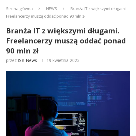
Strona główna
NEWS
Branża IT z większymi długami.
Freelancerzy muszą oddać ponad 90 mln zł
Branża IT z większymi długami.
Freelancerzy muszą oddać ponad
90 mln zł
przez
ISB News
19 kwietnia 2023