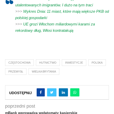
utalentowanych imigrantów. I dużo na tym traci
>>>
Wykres Dnia: 11 miast, które mają większe PKB od
polskiej gospodarki
>>>
UE grozi Włochom miliardowymi karami za
rekordowy dług, Włosi kontratakują
CZĘSTOCHOWA
HUTNICTWO
INWESTYCJE
POLSKA
PRZEMYSŁ
WIELKA BRYTANIA
UDOSTĘPNIJ
poprzedni post
mBank wprowadza wpłatomaty kasjerskie