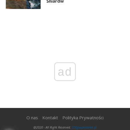
Śniardw
ad
O nas
Kontakt
Polityka Prywatności
@2020 - All Right Reserved.
300gospodarka.pl