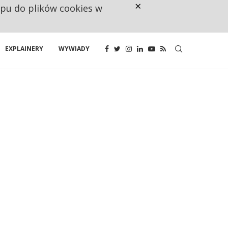
×
ępu do plików cookies w
NA JEDEN WAKAT PRZYPADAJĄ 
EXPLAINERY
WYWIADY