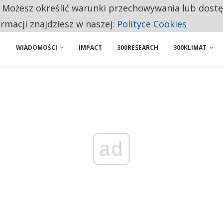
. Możesz określić warunki przechowywania lub dost
NIORZY PRZEZNACZAJĄ NA PODSTAWOWE ZAKUPY
ormacji znajdziesz w naszej:
Polityce Cookies
WIADOMOŚCI
IMPACT
300RESEARCH
300KLIMAT
ad