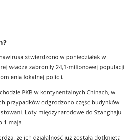
h?
nawirusa stwierdzono w poniedziałek w
órej władze zabroniły 24,1-milionowej populacji
mienia lokalnej policji.
chodzie PKB w kontynentalnych Chinach, w
ych przypadków odgrodzono część budynków
estowani. Loty międzynarodowe do Szanghaju
 1 maja.
rdzą, że ich działalność już została dotknięta