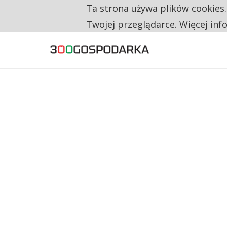
Ta strona używa plików cookies
TYLKO U NAS
CO TRZECIĄ ZŁOTÓWKĘ Z EMERYTURY SE
Twojej przeglądarce. Więcej inf