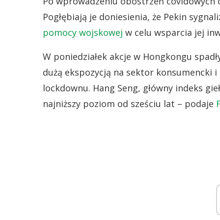
Po wprowadzeniu obostrzeń covidowych ch
Pogłębiają je doniesienia, że Pekin sygna
pomocy wojskowej
w celu wsparcia jej inw
W poniedziałek akcje w Hongkongu spadły
dużą ekspozycją na sektor konsumencki i 
lockdownu. Hang Seng, główny indeks gieł
najniższy poziom od sześciu lat – podaje