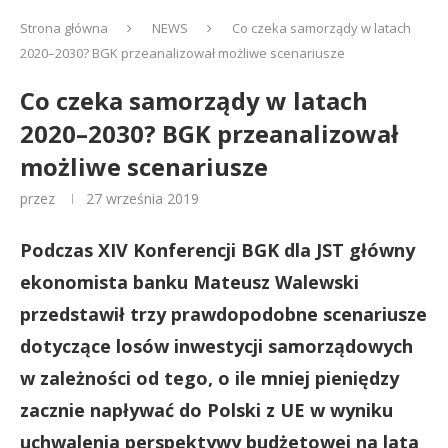
Strona główna
NEWS
Co czeka samorządy w latach
2020–2030? BGK przeanalizował możliwe scenariusze
Co czeka samorządy w latach
2020–2030? BGK przeanalizował
możliwe scenariusze
przez
27 września 2019
Podczas XIV Konferencji BGK dla JST główny
ekonomista banku Mateusz Walewski
przedstawił trzy prawdopodobne scenariusze
dotyczące losów inwestycji samorządowych
w zależności od tego, o ile mniej pieniędzy
zacznie napływać do Polski z UE w wyniku
uchwalenia perspektywy budżetowej na lata