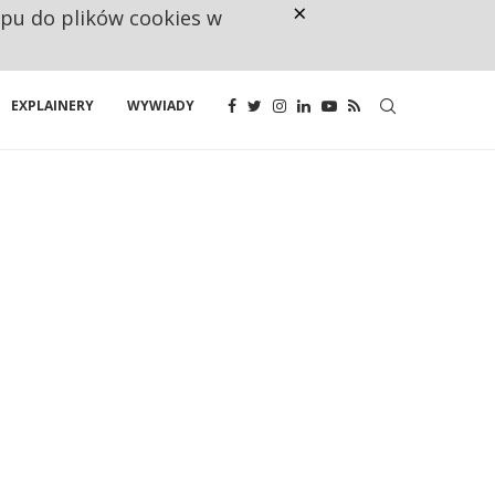
×
ępu do plików cookies w
160 ZNAKÓW TO ZA MAŁO. FUND
EXPLAINERY
WYWIADY