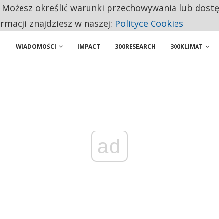
. Możesz określić warunki przechowywania lub dost
NIORZY PRZEZNACZAJĄ NA PODSTAWOWE ZAKUPY
ormacji znajdziesz w naszej:
Polityce Cookies
ENIA. WIELU KANDYDATÓW NIE ROZPOCZYNA PRACY
WIADOMOŚCI
IMPACT
300RESEARCH
300KLIMAT
ad