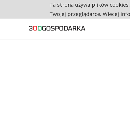
Ta strona używa plików cookies
TYLKO U NAS
CO TRZECIĄ ZŁOTÓWKĘ Z EMERYTURY SE
Twojej przeglądarce. Więcej inf
NA JEDEN WAKAT PRZYPADAJĄ 62 ZGŁOSZ