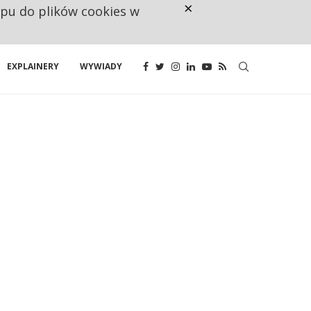
×
ępu do plików cookies w
CO TRZECIĄ ZŁOTÓWKĘ Z EMER
EXPLAINERY
WYWIADY