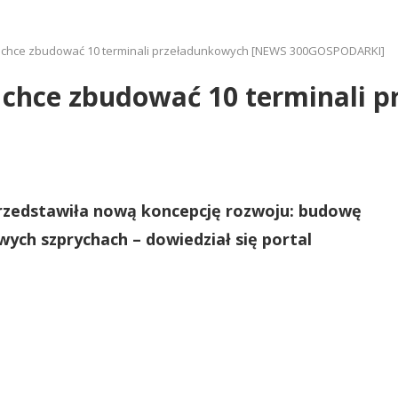
 chce zbudować 10 terminali przeładunkowych [NEWS 300GOSPODARKI]
 chce zbudować 10 terminali 
rzedstawiła nową koncepcję rozwoju: budowę
owych szprychach
– dowiedział się portal