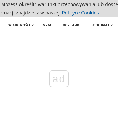
. Możesz określić warunki przechowywania lub dost
 PRZEMYSŁ. NA LIŚCIE SĄ DWA PODMIOTY Z POLSKI
ormacji znajdziesz w naszej:
Polityce Cookies
WIADOMOŚCI
IMPACT
300RESEARCH
300KLIMAT
ad