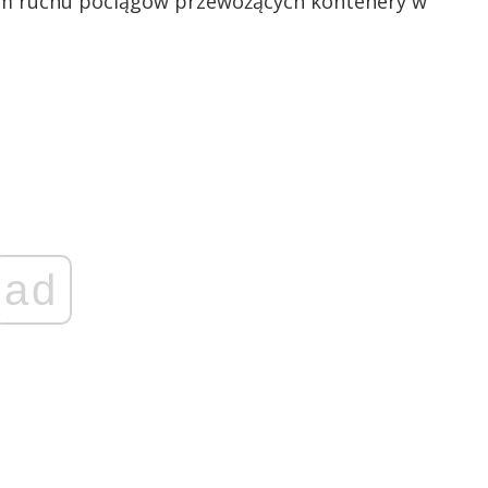
m ruchu pociągów przewożących kontenery w
ad