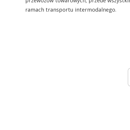
przewozów towarowych, przede wszystki
ramach transportu intermodalnego.