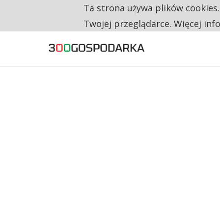
Ta strona używa plików cookies
TYLKO U NAS
RESTRYKCJE CHIN UDERZAJĄ W EUROPEJSKI
Twojej przeglądarce. Więcej inf