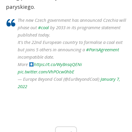
paryskiego.
The new Czech government has announced Czechia will
phase out
#coal
by 2033 in its programme statement
published today.
It's the 22nd European country to formalise a coal exit
but joins 5 others in announcing a
#ParisAgreement
incompatible date.
More
https://t.co/Wy8nsqQENi
pic.twitter.com/VhPOcw0hbE
— Europe Beyond Coal (@EurBeyondCoal)
January 7,
2022