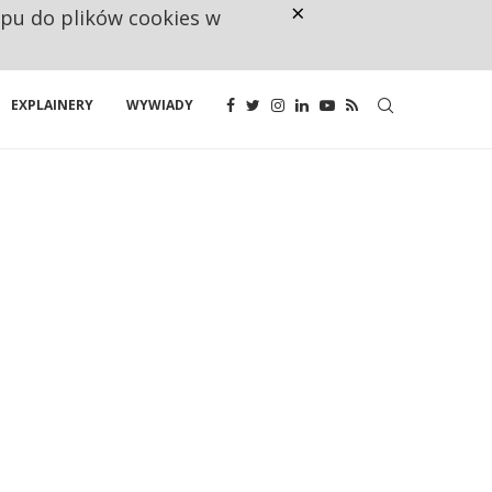
×
ępu do plików cookies w
CO TRZECIĄ ZŁOTÓWKĘ Z EMER
EXPLAINERY
WYWIADY