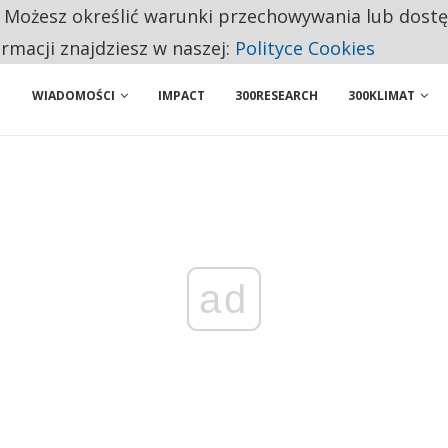
. Możesz określić warunki przechowywania lub dost
 PRZEMYSŁ. NA LIŚCIE SĄ DWA PODMIOTY Z POLSKI
ormacji znajdziesz w naszej:
Polityce Cookies
WIADOMOŚCI
IMPACT
300RESEARCH
300KLIMAT
ad