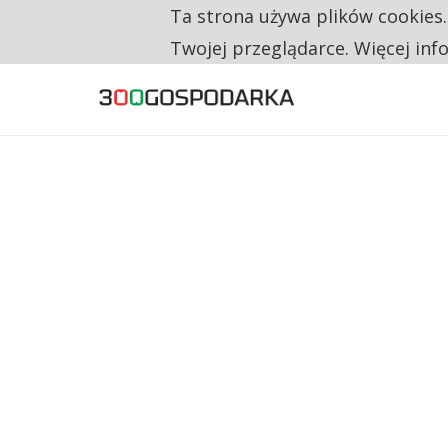
Ta strona używa plików cookies
TYLKO U NAS
RESTRYKCJE CHIN UDERZAJĄ W EUROPEJSKI
Twojej przeglądarce. Więcej inf