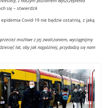
 Niestety, z naszym poziomem wyszczepienia
ych się
– stwierdził.
 epidemia Covid-19 nie będzie ostatnią, z jaką
ło przecież możliwe z jej zwalczaniem, wyciągnijmy
 dziesięć lat, oby jak najpóźniej, przydadzą się nam