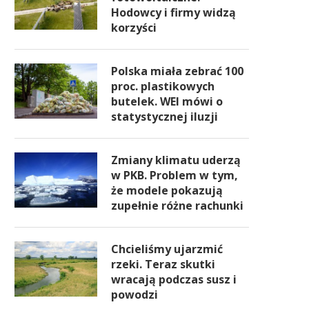
Hodowcy i firmy widzą
korzyści
Polska miała zebrać 100
proc. plastikowych
butelek. WEI mówi o
statystycznej iluzji
Zmiany klimatu uderzą
w PKB. Problem w tym,
że modele pokazują
zupełnie różne rachunki
Chcieliśmy ujarzmić
rzeki. Teraz skutki
wracają podczas susz i
powodzi