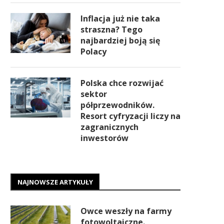
Inflacja już nie taka
straszna? Tego
najbardziej boją się
Polacy
Polska chce rozwijać
sektor
półprzewodników.
Resort cyfryzacji liczy na
zagranicznych
inwestorów
NAJNOWSZE ARTYKUŁY
Owce weszły na farmy
fotowoltaiczne.