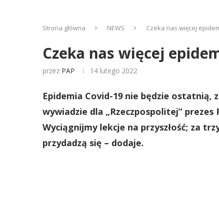
Strona główna
NEWS
Czeka nas więcej epidem
Czeka nas więcej epidem
przez
PAP
14 lutego 2022
Epidemia Covid-19 nie będzie ostatnią, 
wywiadzie dla „Rzeczpospolitej” prezes 
Wyciągnijmy lekcje na przyszłość; za trzy,
przydadzą się – dodaje.