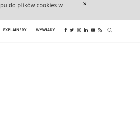
×
ępu do plików cookies w
NA JEDEN WAKAT PRZYPADAJĄ 
EXPLAINERY
WYWIADY