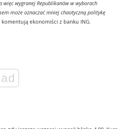
i” a więc wygranej Republikanów w wyborach
resem może oznaczać mniej chaotyczną politykę
 komentują ekonomiści z banku ING.
ad