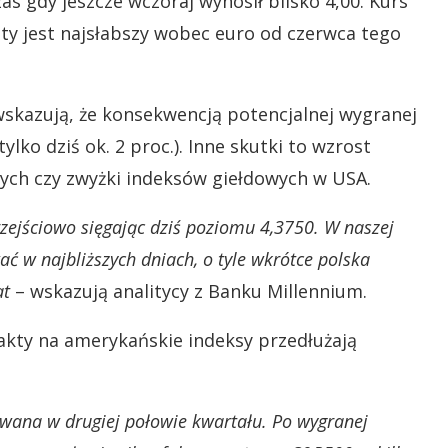
s gdy jeszcze wczoraj wynosił blisko 4,00. Kurs
oty jest najsłabszy wobec euro od czerwca tego
skazują, że konsekwencją potencjalnej wygranej
lko dziś ok. 2 proc.). Inne skutki to wzrost
ych czy zwyżki indeksów giełdowych w USA.
rzejściowo sięgając dziś poziomu 4,3750. W naszej
ać w najbliższych dniach, o tyle wkrótce polska
at
– wskazują analitycy z Banku Millennium.
trakty na amerykańskie indeksy przedłużają
wana w drugiej połowie kwartału. Po wygranej