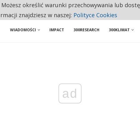
. Możesz określić warunki przechowywania lub dost
NIORZY PRZEZNACZAJĄ NA PODSTAWOWE ZAKUPY
ormacji znajdziesz w naszej:
Polityce Cookies
WIADOMOŚCI
IMPACT
300RESEARCH
300KLIMAT
ad