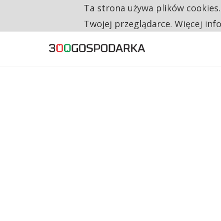
Ta strona używa plików cookies
TYLKO U NAS
CO TRZECIĄ ZŁOTÓWKĘ Z EMERYTURY SE
Twojej przeglądarce. Więcej inf