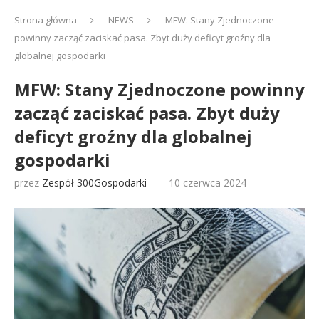
Strona główna
NEWS
MFW: Stany Zjednoczone
powinny zacząć zaciskać pasa. Zbyt duży deficyt groźny dla
globalnej gospodarki
MFW: Stany Zjednoczone powinny
zacząć zaciskać pasa. Zbyt duży
deficyt groźny dla globalnej
gospodarki
przez
Zespół 300Gospodarki
10 czerwca 2024