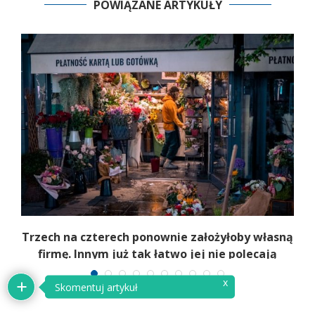
POWIĄZANE ARTYKUŁY
b
Trzech na czterech ponownie założyłoby własną
firmę. Innym już tak łatwo jej nie polecają
x
Skomentuj artykuł