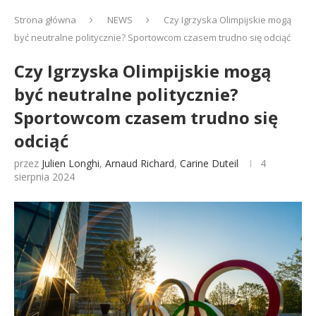
Strona główna
NEWS
Czy Igrzyska Olimpijskie mogą
być neutralne politycznie? Sportowcom czasem trudno się odciąć
Czy Igrzyska Olimpijskie mogą
być neutralne politycznie?
Sportowcom czasem trudno się
odciąć
przez
Julien Longhi
,
Arnaud Richard
,
Carine Duteil
4
sierpnia 2024