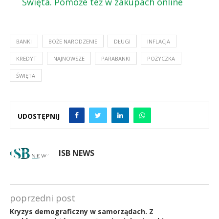
Święta. Pomoże też w zakupach online
BANKI
BOŻE NARODZENIE
DŁUGI
INFLACJA
KREDYT
NAJNOWSZE
PARABANKI
POŻYCZKA
ŚWIĘTA
UDOSTĘPNIJ
ISB NEWS
poprzedni post
Kryzys demograficzny w samorządach. Z