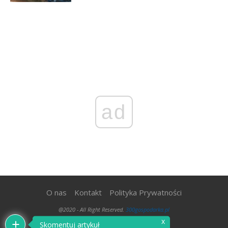
ad
O nas
Kontakt
Polityka Prywatności
@2020 - All Right Reserved.
300gospodarka.pl
x
Skomentuj artykuł