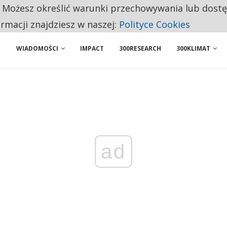
. Możesz określić warunki przechowywania lub dost
BY WŁASNĄ FIRMĘ. INNYM JUŻ TAK ŁATWO JEJ NIE POLECAJĄ
ormacji znajdziesz w naszej:
Polityce Cookies
WIADOMOŚCI
IMPACT
300RESEARCH
300KLIMAT
ad