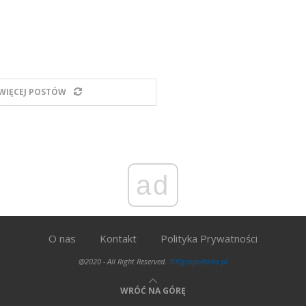
WIĘCEJ POSTÓW
ad
O nas
Kontakt
Polityka Prywatności
@2020 - All Right Reserved.
300gospodarka.pl
WRÓĆ NA GÓRĘ