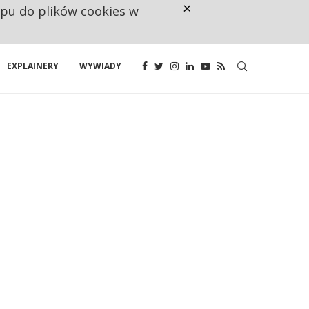
×
ępu do plików cookies w
RESTRYKCJE CHIN UDERZAJĄ W E
EXPLAINERY
WYWIADY