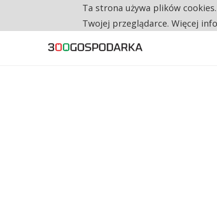
Ta strona używa plików cookies
TYLKO U NAS
TRZECH NA CZTERECH PONOWNIE ZAŁOŻYŁO
Twojej przeglądarce. Więcej inf