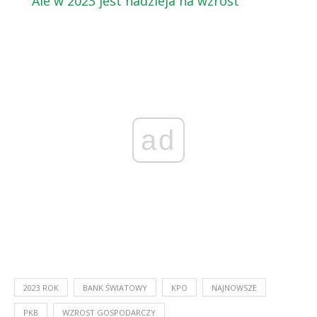
Ale w 2023 jest nadzieja na wzrost
ad
2023 ROK
BANK ŚWIATOWY
KPO
NAJNOWSZE
PKB
WZROST GOSPODARCZY