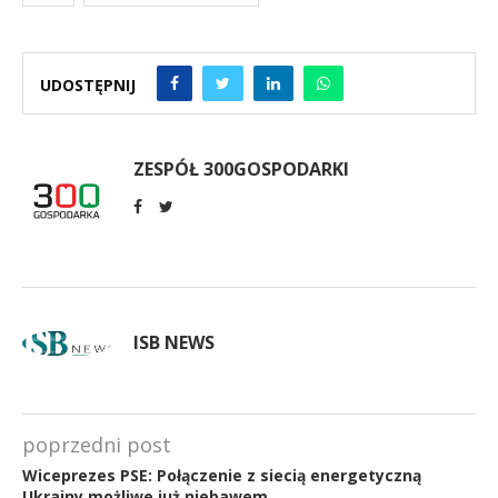
UDOSTĘPNIJ
ZESPÓŁ 300GOSPODARKI
ISB NEWS
poprzedni post
Wiceprezes PSE: Połączenie z siecią energetyczną
Ukrainy możliwe już niebawem