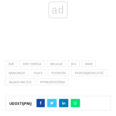
ad
B2B
CENY ENERGII
INFLACJA
JDG
MAIN
NAJNOWSZE
PŁACE
PODWYŻKI
PRZEDSIĘBIORCZOŚĆ
SKŁADKI MA ZUS
WYNAGRODZENIA
UDOSTĘPNIJ