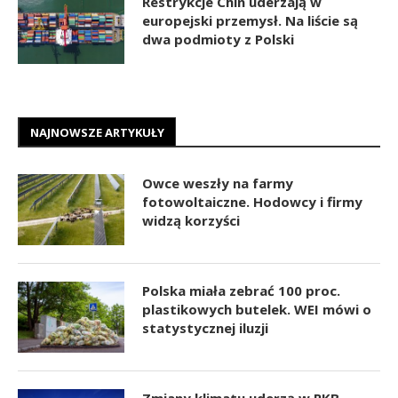
Restrykcje Chin uderzają w
europejski przemysł. Na liście są
dwa podmioty z Polski
NAJNOWSZE ARTYKUŁY
Owce weszły na farmy
fotowoltaiczne. Hodowcy i firmy
widzą korzyści
Polska miała zebrać 100 proc.
plastikowych butelek. WEI mówi o
statystycznej iluzji
Zmiany klimatu uderzą w PKB.