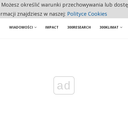
. Możesz określić warunki przechowywania lub dost
 PRZEMYSŁ. NA LIŚCIE SĄ DWA PODMIOTY Z POLSKI
ormacji znajdziesz w naszej:
Polityce Cookies
WIADOMOŚCI
IMPACT
300RESEARCH
300KLIMAT
ad