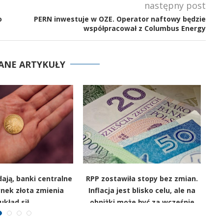
następny post
o
PERN inwestuje w OZE. Operator naftowy będzie
współpracował z Columbus Energy
ANE ARTYKUŁY
ają, banki centralne
RPP zostawiła stopy bez zmian.
ynek złota zmienia
Inflacja jest blisko celu, ale na
r
układ sił
obniżki może być za wcześnie