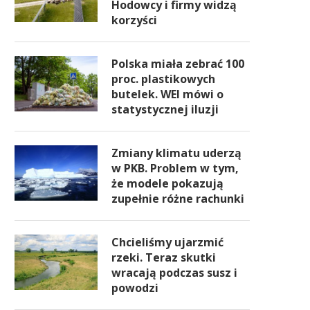
Hodowcy i firmy widzą
korzyści
Polska miała zebrać 100
proc. plastikowych
butelek. WEI mówi o
statystycznej iluzji
Zmiany klimatu uderzą
w PKB. Problem w tym,
że modele pokazują
zupełnie różne rachunki
Chcieliśmy ujarzmić
rzeki. Teraz skutki
wracają podczas susz i
powodzi