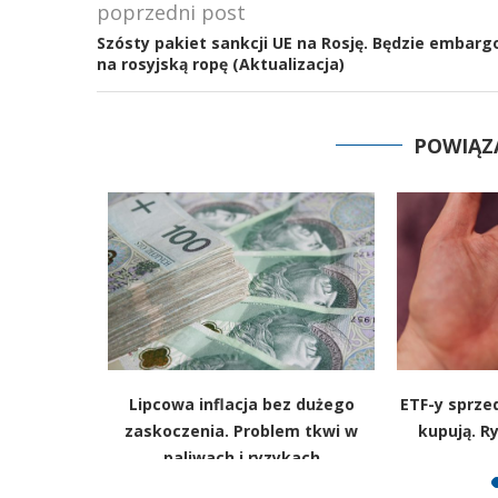
poprzedni post
Szósty pakiet sankcji UE na Rosję. Będzie embarg
na rosyjską ropę (Aktualizacja)
POWIĄZ
y złota.
Lipcowa inflacja bez dużego
ETF-y sprzed
 światowej
zaskoczenia. Problem tkwi w
kupują. R
paliwach i ryzykach
surowcowych