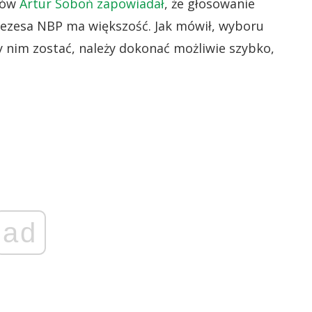
sów
Artur Soboń zapowiadał
, że głosowanie
ezesa NBP ma większość. Jak mówił, wyboru
y nim zostać, należy dokonać możliwie szybko,
ad