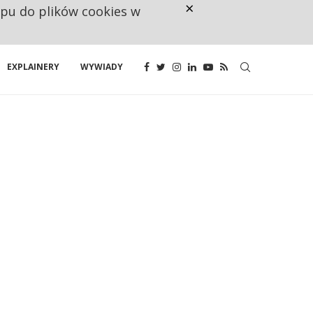
×
ępu do plików cookies w
CO TRZECIĄ ZŁOTÓWKĘ Z EMER
EXPLAINERY
WYWIADY