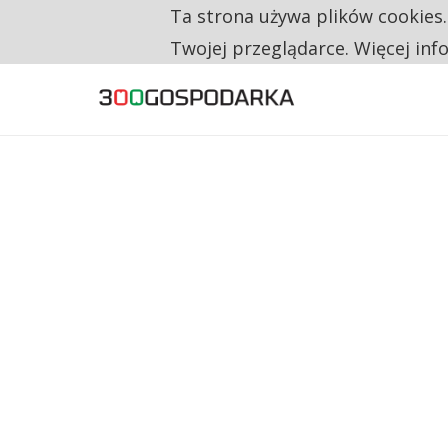
Ta strona używa plików cookies
TYLKO U NAS
RESTRYKCJE CHIN UDERZAJĄ W EUROPEJSKI
Twojej przeglądarce. Więcej inf