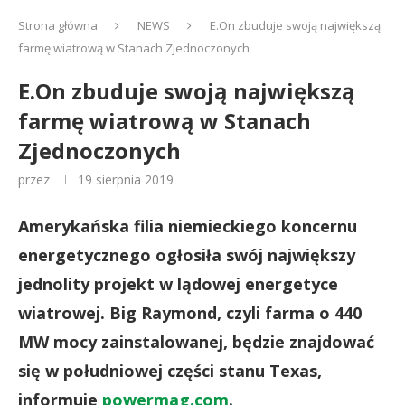
Strona główna
NEWS
E.On zbuduje swoją największą
farmę wiatrową w Stanach Zjednoczonych
E.On zbuduje swoją największą
farmę wiatrową w Stanach
Zjednoczonych
przez
19 sierpnia 2019
Amerykańska filia niemieckiego koncernu
energetycznego ogłosiła swój największy
jednolity projekt w lądowej energetyce
wiatrowej. Big Raymond, czyli farma o 440
MW mocy zainstalowanej, będzie znajdować
się w południowej części stanu Texas,
informuje
powermag.com
.