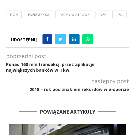
E.ON
ENERGETYKA
FARMY WIATROWE
OZE
USA
UDOSTĘPNIJ
poprzedni post
Ponad 160 mln transakcji przez aplikacje
największych banków w II kw.
następny post
2018 – rok pod znakiem rekordów w e-sporcie
POWIĄZANE ARTYKUŁY