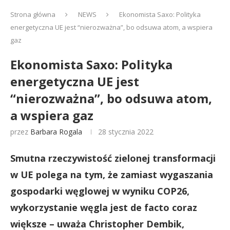
Strona główna
NEWS
Ekonomista Saxo: Polityka
energetyczna UE jest “nierozważna”, bo odsuwa atom, a wspiera
gaz
Ekonomista Saxo: Polityka
energetyczna UE jest
“nierozważna”, bo odsuwa atom,
a wspiera gaz
przez
Barbara Rogala
28 stycznia 2022
Smutna rzeczywistość zielonej transformacji
w UE polega na tym, że zamiast wygaszania
gospodarki węglowej w wyniku COP26,
wykorzystanie węgla jest de facto coraz
większe – uważa Christopher Dembik,