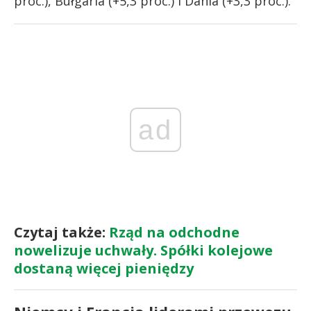
proc.), Bułgaria (+5,3 proc.) i Dania (+3,3 proc.).
ad
Czytaj także:
Rząd na odchodne
nowelizuje uchwały. Spółki kolejowe
dostaną więcej pieniędzy