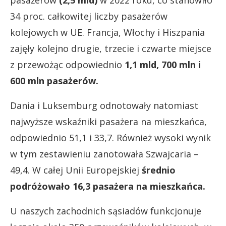
pasażerów
(2,5 mld)
w 2022 roku, co stanowiło
34 proc. całkowitej liczby pasażerów
kolejowych w UE. Francja, Włochy i Hiszpania
zajęły kolejno drugie, trzecie i czwarte miejsce
z przewożąc odpowiednio
1,1 mld, 700 mln i
600 mln pasażerów.
Dania i Luksemburg odnotowały natomiast
najwyższe wskaźniki pasażera na mieszkańca,
odpowiednio 51,1 i 33,7. Również wysoki wynik
w tym zestawieniu zanotowała Szwajcaria –
49,4. W całej Unii Europejskiej
średnio
podróżowało 16,3 pasażera na mieszkańca.
U naszych zachodnich sąsiadów funkcjonuje