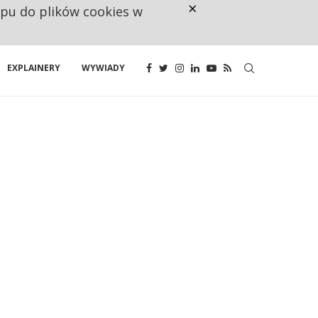
×
ępu do plików cookies w
NA JEDEN WAKAT PRZYPADAJĄ 
EXPLAINERY
WYWIADY