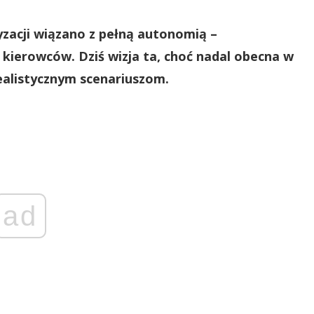
yzacji wiązano z pełną autonomią –
kierowców. Dziś wizja ta, choć nadal obecna w
realistycznym scenariuszom.
ad