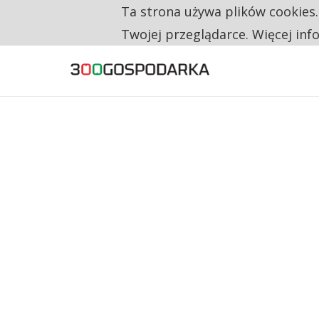
Ta strona używa plików cookies
TYLKO U NAS
CO TRZECIĄ ZŁOTÓWKĘ Z EMERYTURY SE
Twojej przeglądarce. Więcej inf