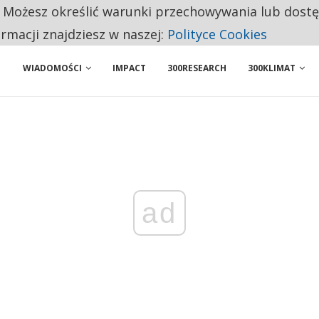
. Możesz określić warunki przechowywania lub dost
NIORZY PRZEZNACZAJĄ NA PODSTAWOWE ZAKUPY
ormacji znajdziesz w naszej:
Polityce Cookies
WIADOMOŚCI
IMPACT
300RESEARCH
300KLIMAT
ad