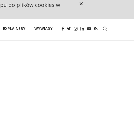
×
ępu do plików cookies w
CO TRZECIĄ ZŁOTÓWKĘ Z EMER
EXPLAINERY
WYWIADY