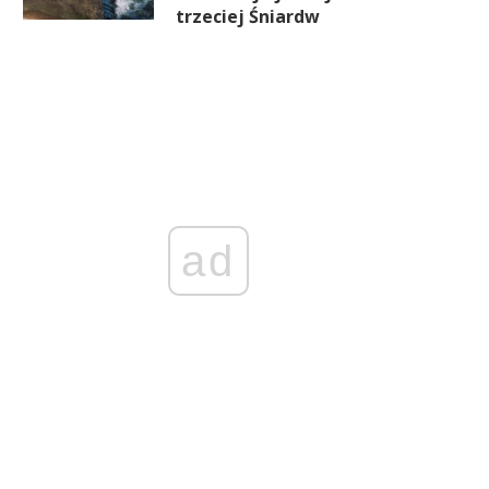
trzeciej Śniardw
ad