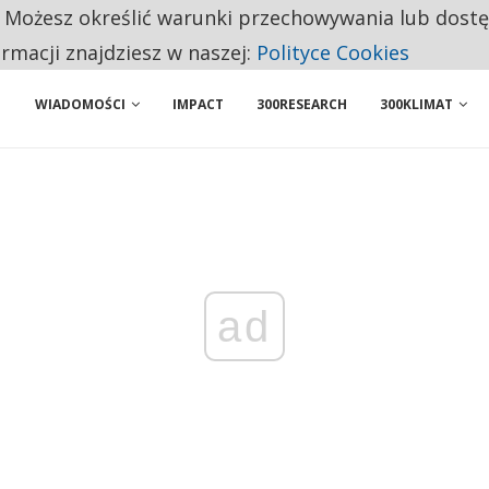
. Możesz określić warunki przechowywania lub dost
 PRZEMYSŁ. NA LIŚCIE SĄ DWA PODMIOTY Z POLSKI
ormacji znajdziesz w naszej:
Polityce Cookies
WIADOMOŚCI
IMPACT
300RESEARCH
300KLIMAT
ad