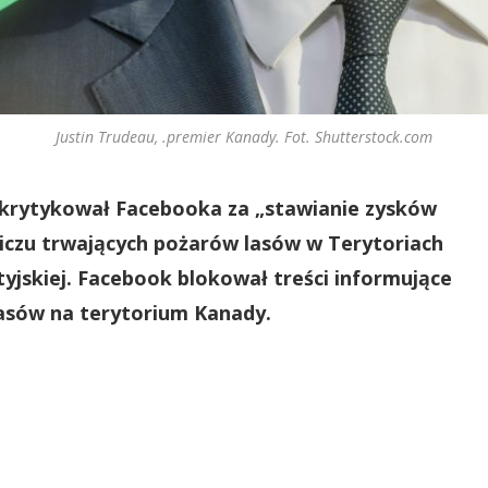
Justin Trudeau, .premier Kanady. Fot. Shutterstock.com
skrytykował Facebooka za „stawianie zysków
iczu trwających pożarów lasów w Terytoriach
yjskiej. Facebook blokował treści informujące
lasów na terytorium Kanady.