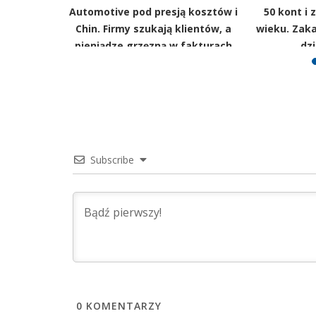
eny OC
Automotive pod presją kosztów i
50 kont i 
kierowcy
Chin. Firmy szukają klientów, a
wieku. Zaka
ej
pieniądze grzęzną w fakturach
dzi
Subscribe
0
KOMENTARZY