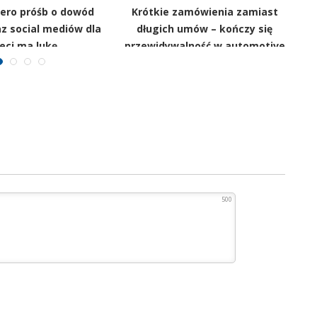
zero próśb o dowód
Krótkie zamówienia zamiast
C
z social mediów dla
długich umów – kończy się
S
eci ma lukę
przewidywalność w automotive
500