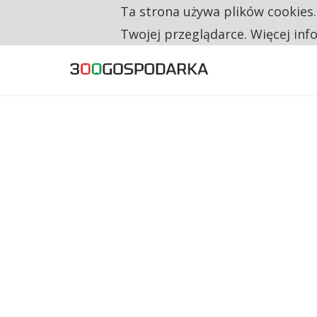
Ta strona używa plików cookies
TYLKO U NAS
RESTRYKCJE CHIN UDERZAJĄ W EUROPEJSKI
Twojej przeglądarce. Więcej inf