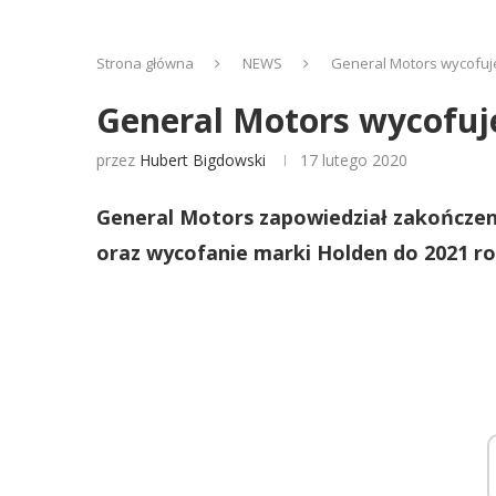
Strona główna
NEWS
General Motors wycofuje 
General Motors wycofuje 
przez
Hubert Bigdowski
17 lutego 2020
General Motors zapowiedział zakończenie
oraz wycofanie marki Holden do 2021 r