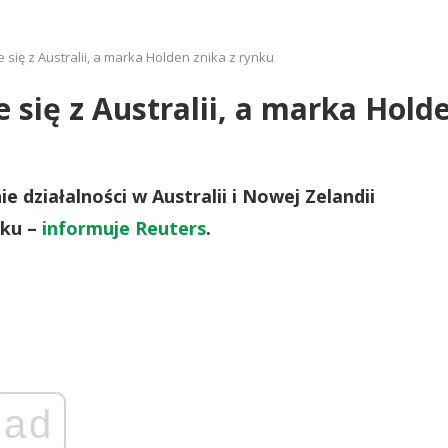
się z Australii, a marka Holden znika z rynku
się z Australii, a marka Hold
 działalności w Australii i Nowej Zelandii
oku –
informuje Reuters
.
ad