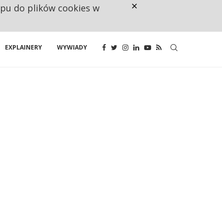
×
ępu do plików cookies w
CO TRZECIĄ ZŁOTÓWKĘ Z EMER
EXPLAINERY
WYWIADY