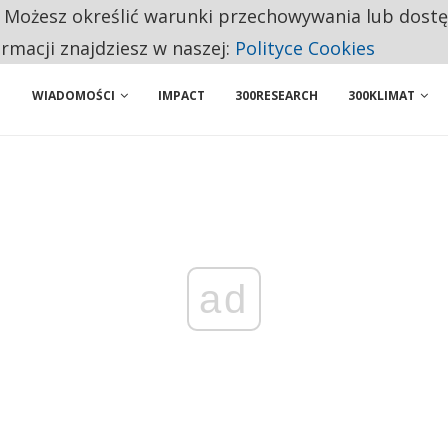
. Możesz określić warunki przechowywania lub dost
 PRZEMYSŁ. NA LIŚCIE SĄ DWA PODMIOTY Z POLSKI
ormacji znajdziesz w naszej:
Polityce Cookies
WIADOMOŚCI
IMPACT
300RESEARCH
300KLIMAT
ad