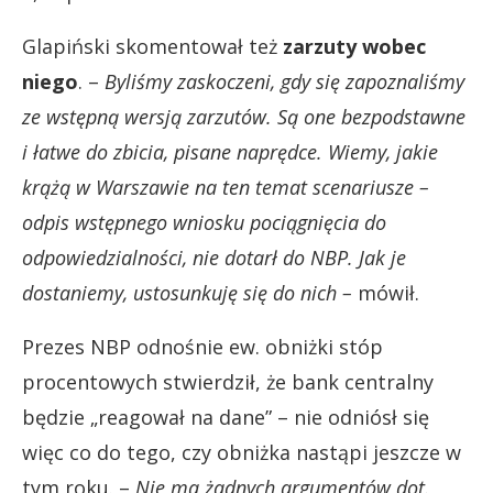
Glapiński skomentował też
zarzuty wobec
niego
. –
Byliśmy zaskoczeni, gdy się zapoznaliśmy
ze wstępną wersją zarzutów. Są one bezpodstawne
i łatwe do zbicia, pisane naprędce. Wiemy, jakie
krążą w Warszawie na ten temat scenariusze –
odpis wstępnego wniosku pociągnięcia do
odpowiedzialności, nie dotarł do NBP. Jak je
dostaniemy, ustosunkuję się do nich –
mówił.
Prezes NBP odnośnie ew. obniżki stóp
procentowych stwierdził, że bank centralny
będzie „reagował na dane” – nie odniósł się
więc co do tego, czy obniżka nastąpi jeszcze w
tym roku. –
Nie ma żadnych argumentów dot.