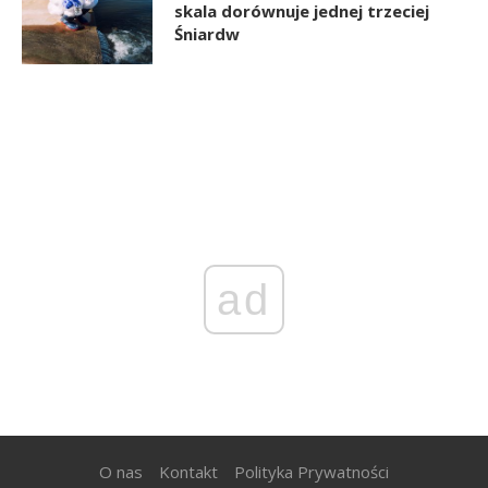
skala dorównuje jednej trzeciej
Śniardw
ad
O nas
Kontakt
Polityka Prywatności