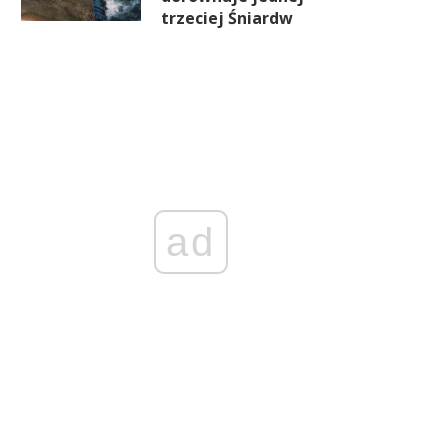
trzeciej Śniardw
ad