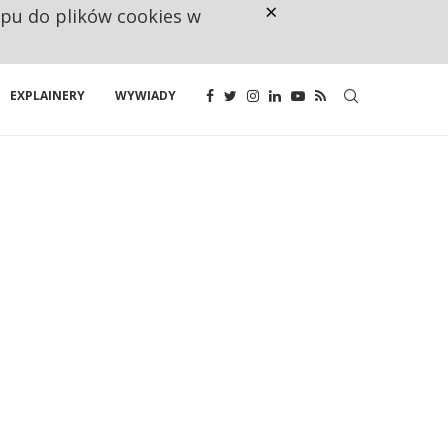
×
ępu do plików cookies w
CO TRZECIĄ ZŁOTÓWKĘ Z EMER
EXPLAINERY
WYWIADY