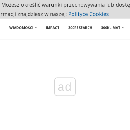
. Możesz określić warunki przechowywania lub dost
 PRZEMYSŁ. NA LIŚCIE SĄ DWA PODMIOTY Z POLSKI
ormacji znajdziesz w naszej:
Polityce Cookies
WIADOMOŚCI
IMPACT
300RESEARCH
300KLIMAT
ad