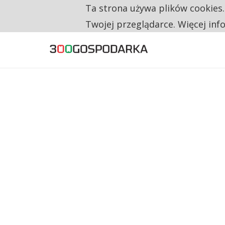
Ta strona używa plików cookies
TYLKO U NAS
RESTRYKCJE CHIN UDERZAJĄ W EUROPEJSKI
Twojej przeglądarce. Więcej inf