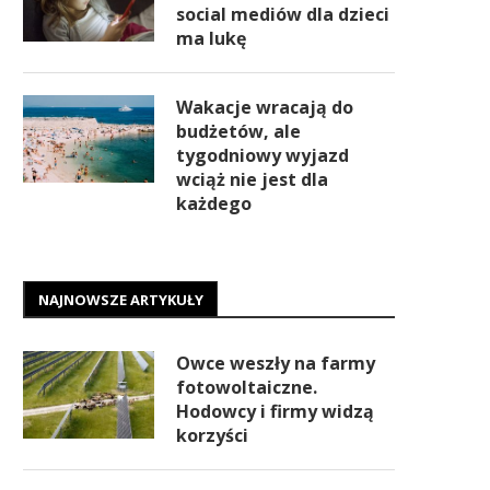
social mediów dla dzieci
ma lukę
Wakacje wracają do
budżetów, ale
tygodniowy wyjazd
wciąż nie jest dla
każdego
NAJNOWSZE ARTYKUŁY
Owce weszły na farmy
fotowoltaiczne.
Hodowcy i firmy widzą
korzyści