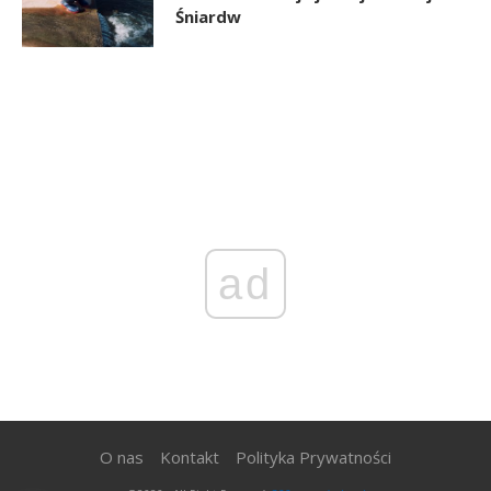
Śniardw
ad
O nas
Kontakt
Polityka Prywatności